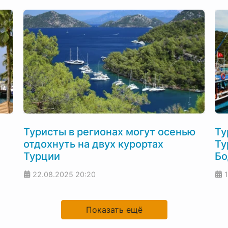
Туристы в регионах могут осенью
Ту
отдохнуть на двух курортах
Ту
Турции
Бо
22.08.2025
20:20
Показать ещё