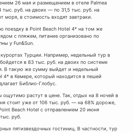
влением 26 мая и размещением в отеле Palmea
тыс. руб. на двоих — по 31,5 тыс. руб. на
от моря, в стоимость входят завтраки.
ю поездку в Point Beach Hotel 4* на том же
ядом с пляжем, питание организовано по
упны у Fun&Sun.
курортах Турции. Например, недельный тур в
обойдется в 83 тыс. руб. на двоих по системе
я. В такую же сумму выйдет и недельный
el 4* в Кемере, который находится в пешей
длагает Библио-Глобус.
ощутимо растут в цене. Так, отдых на 8 ночей в
ня стоит уже от 106 тыс. руб. — на 68% дороже,
Point Beach Hotel с отправлением 20 июня
тыс. руб.
ных пятизвездочных гостиниц. В частности, тур