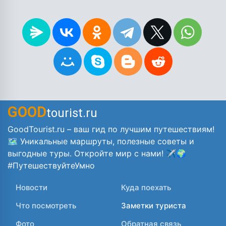
GOOD
tourist.ru
GoodTourist.ru – ваш гид по лучшим путешествиям!
🗺️ Уникальные маршруты, полезные советы и
выгодные туры. Откройте мир с нами! ✈️🌍
#ПутешествуйтеУмно
Новости
Куда поехать
Что посмотреть
Заметки туриста
Фото
Обратная связь