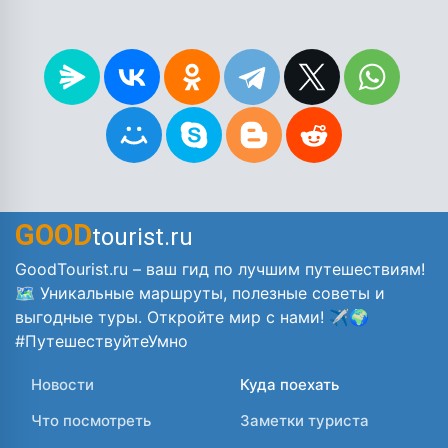
GOOD
tourist.ru
GoodTourist.ru – ваш гид по лучшим путешествиям!
🗺️ Уникальные маршруты, полезные советы и
выгодные туры. Откройте мир с нами! ✈️🌍
#ПутешествуйтеУмно
Новости
Куда поехать
Что посмотреть
Заметки туриста