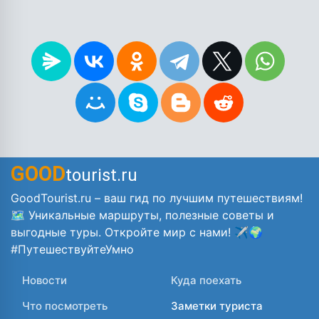
GOOD
tourist.ru
GoodTourist.ru – ваш гид по лучшим путешествиям!
🗺️ Уникальные маршруты, полезные советы и
выгодные туры. Откройте мир с нами! ✈️🌍
#ПутешествуйтеУмно
Новости
Куда поехать
Что посмотреть
Заметки туриста