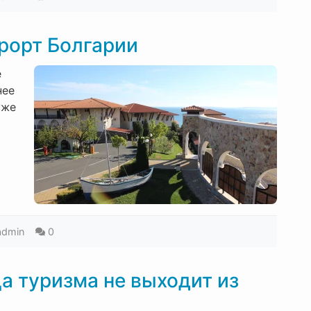
урорт Болгарии
е
нее
уже
admin
0
а туризма не выходит из