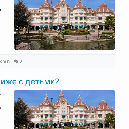
о
admin
0
риже с детьми?
ь
о