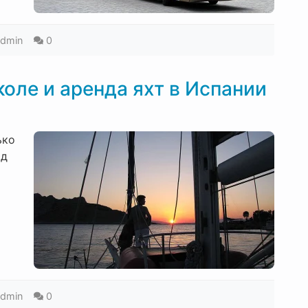
admin
0
оле и аренда яхт в Испании
ько
од
admin
0