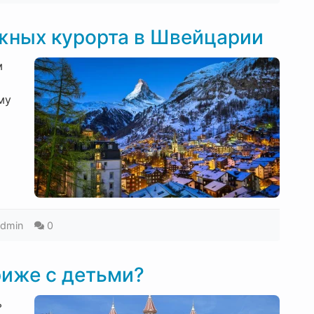
жных курорта в Швейцарии
м
му
admin
0
риже с детьми?
ь