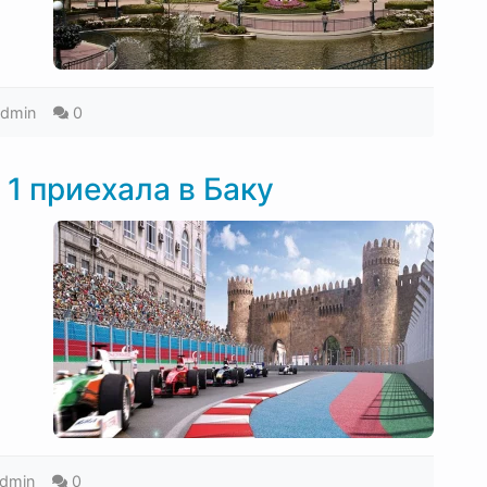
admin
0
1 приехала в Баку
dmin
0