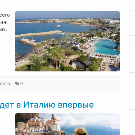
сего
дин
ых.
admin
0
едет в Италию впервые