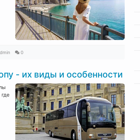
dmin
0
опу - их виды и особенности
елы
 где