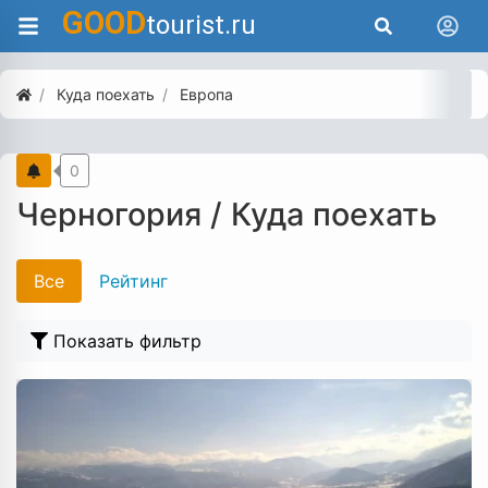
GOOD
tourist.ru
Куда поехать
Европа
0
Черногория / Куда поехать
Все
Рейтинг
Показать фильтр