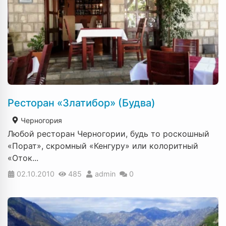
Ресторан «Златибор» (Будва)
Черногория
Любой ресторан Черногории, будь то роскошный
«Порат», скромный «Кенгуру» или колоритный
«Оток...
02.10.2010
485
admin
0