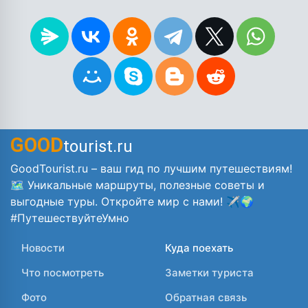
GOOD
tourist.ru
GoodTourist.ru – ваш гид по лучшим путешествиям!
🗺️ Уникальные маршруты, полезные советы и
выгодные туры. Откройте мир с нами! ✈️🌍
#ПутешествуйтеУмно
Новости
Куда поехать
Что посмотреть
Заметки туриста
Фото
Обратная связь