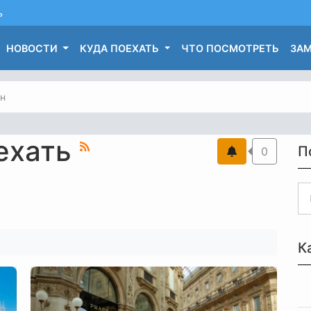
ь
НОВОСТИ
КУДА ПОЕХАТЬ
ЧТО ПОСМОТРЕТЬ
ЗАМ
н
оехать
П
0
К