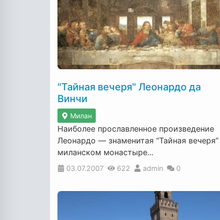
"Тайная вечеря" Леонардо да
Винчи
Милан
Наиболее прославленное произведение
Леонардо — знаменитая “Тайная вечеря”
миланском монастыре...
03.07.2007
622
admin
0