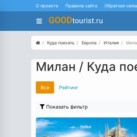
О проекте
Правила сайта
Обратная связ
GOOD
tourist.ru
Куда поехать
Европа
Италия
Мила
Милан / Куда п
Все
Рейтинг
Показать фильтр