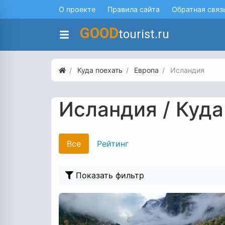
О проекте
Правила сайта
Обратная связ
GOOD
tourist.ru
Куда поехать
Европа
Исландия
Исландия / Куд
Все
Рейтинг
Показать фильтр