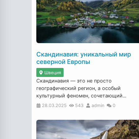
Скандинавия: уникальный мир
северной Европы
Швеция
Скандинавия — это не просто
географический регион, а особый
культурный феномен, сочетающий...
28.03.2025
543
admin
0