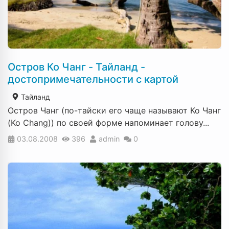
Остров Ко Чанг - Тайланд -
достопримечательности с картой
Тайланд
Остров Чанг (по-тайски его чаще называют Ко Чанг
(Ko Chang)) по своей форме напоминает голову...
03.08.2008
396
admin
0