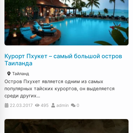
Курорт Пхукет – самый большой остров
Таиланда
Тайланд
Остров Пхухет является одним из самых
популярных тайских курортов, он выделяется
среди других...
22.03.2017
495
admin
0