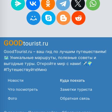
GOOD
tourist.ru
GoodTourist.ru – ваш гид по лучшим путешествиям!
🗺️ Уникальные маршруты, полезные советы и
выгодные туры. Откройте мир с нами! ✈️🌍
#ПутешествуйтеУмно
Новости
Куда поехать
Что посмотреть
Заметки туриста
Фото
Обратная связь