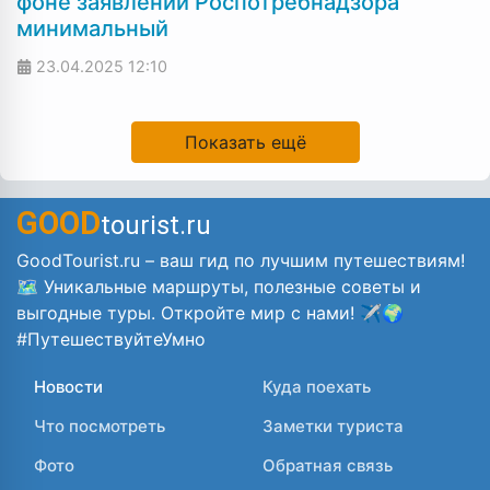
фоне заявлений Роспотребнадзора
минимальный
23.04.2025
12:10
Показать ещё
GOOD
tourist.ru
GoodTourist.ru – ваш гид по лучшим путешествиям!
🗺️ Уникальные маршруты, полезные советы и
выгодные туры. Откройте мир с нами! ✈️🌍
#ПутешествуйтеУмно
Новости
Куда поехать
Что посмотреть
Заметки туриста
Фото
Обратная связь