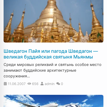
Шведагон Пайя или пагода Шведагон —
великая буддийская святыня Мьянмы
Среди мировых реликвий и святынь особое место
занимают буддийские архитектурные
сооружения...
11.06.2007
656
admin
0