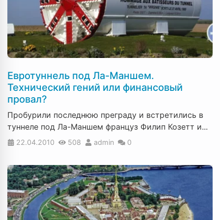
Евротуннель под Ла-Маншем.
Технический гений или финансовый
провал?
Пробурили последнюю преграду и встретились в
туннеле под Ла-Маншем француз Филип Козетт и...
22.04.2010
508
admin
0