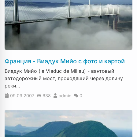
Франция - Виадук Мийо с фото и картой
Виадук Мийо (le Viaduc de Millau) - вантовый
автодорожный мост, проходящий через долину
реки...
09.09.2007
638
admin
0