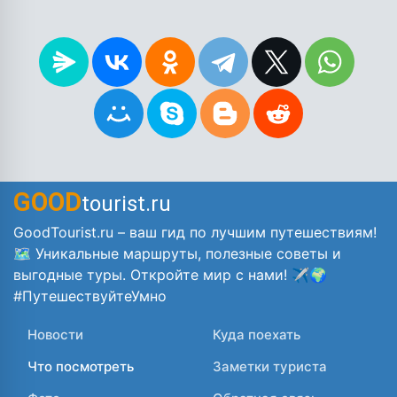
GOOD
tourist.ru
GoodTourist.ru – ваш гид по лучшим путешествиям!
🗺️ Уникальные маршруты, полезные советы и
выгодные туры. Откройте мир с нами! ✈️🌍
#ПутешествуйтеУмно
Новости
Куда поехать
Что посмотреть
Заметки туриста