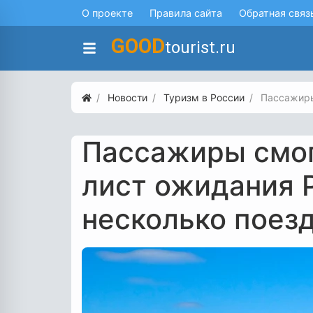
О проекте
Правила сайта
Обратная связ
GOOD
tourist.ru
Новости
Туризм в России
Пассажиры
Пассажиры смог
лист ожидания 
несколько поез