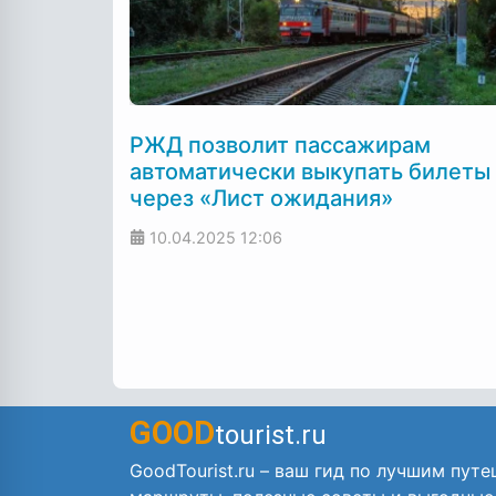
РЖД позволит пассажирам
автоматически выкупать билеты
через «Лист ожидания»
10.04.2025
12:06
GOOD
tourist.ru
GoodTourist.ru – ваш гид по лучшим путе