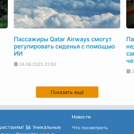
Пассажиры Qatar Airways смогут
Па
регулировать сиденья с помощью
не
ИИ
сам
че
24.06.2025
22:00
Показать ещё
Новости
шествиям! 🗺️ Уникальные
Что посмотреть