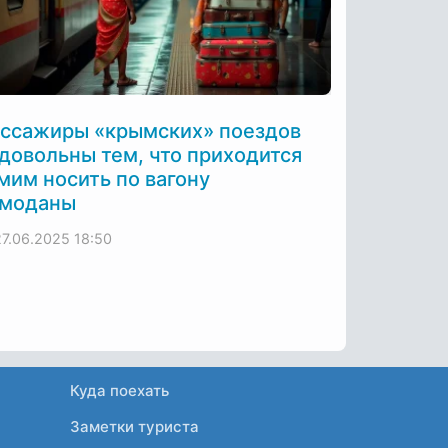
ссажиры «крымских» поездов
довольны тем, что приходится
им носить по вагону
моданы
27.06.2025
18:50
Куда поехать
Заметки туриста