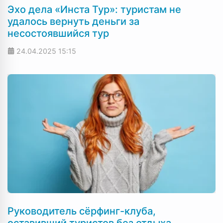
Эхо дела «Инста Тур»: туристам не
удалось вернуть деньги за
несостоявшийся тур
24.04.2025
15:15
Руководитель сёрфинг-клуба,
оставивший туристов без отдыха,