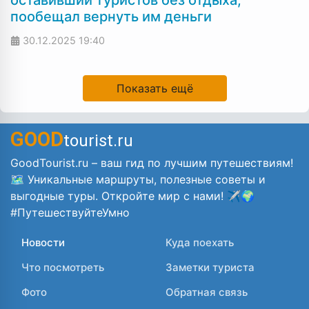
пообещал вернуть им деньги
30.12.2025
19:40
Показать ещё
GOOD
tourist.ru
GoodTourist.ru – ваш гид по лучшим путешествиям!
🗺️ Уникальные маршруты, полезные советы и
выгодные туры. Откройте мир с нами! ✈️🌍
#ПутешествуйтеУмно
Новости
Куда поехать
Что посмотреть
Заметки туриста
Фото
Обратная связь