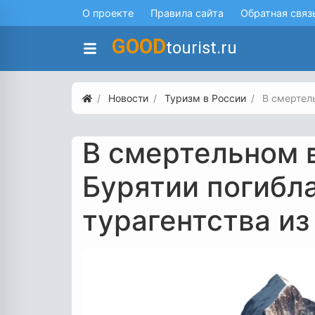
О проекте
Правила сайта
Обратная связ
GOOD
tourist.ru
Новости
Туризм в России
В смертел
В смертельном 
Бурятии погибл
турагентства из