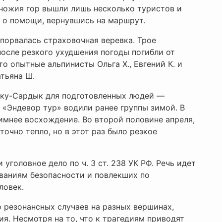
дножия гор вышли лишь несколько туристов и
й о помощи, вернувшись на маршрут.
 порвалась страховочная веревка. Трое
после резкого ухудшения погоды погибли от
о опытные альпинисты Ольга Х., Евгений К. и
атьяна Ш.
нку-Сардык для подготовленных людей —
 «Эндевор тур» водили ранее группы зимой. В
мнее восхождение. Во второй половине апреля,
очно тепло, но в этот раз было резкое
уголовное дело по ч. 3 ст. 238 УК РФ. Речь идет
ованиям безопасности и повлекших по
ловек.
 резонансных случаев на разных вершинах,
я. Несмотря на то, что к трагедиям приводят