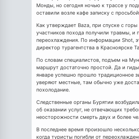
Монды, но сегодня ночью к трассе у по
оставили возле кафе записку с просьбо
Как утверждает Baza, при спуске с горы
участников похода получили травмы, и 
переохлаждения. По информации Shot, эт
директор турагентства в Красноярске Т
По словам специалистов, подъем на Му
маршрут достаточно простой. Да и гиды
январе успешно прошло традиционное зи
уверяют местные, там обычно уже достат
похолодание.
Следственные органы Бурятии возбудили 
об оказании услуг, не отвечающих треб
неосторожности смерть двух и более че
В последнее время произошло несколько
когда туристы погибли от переохлаждени