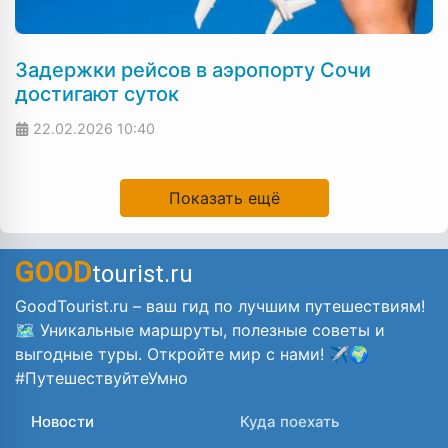
Задержки рейсов в аэропорту Сочи
достигают суток
22.02.2026
10:40
Показать ещё
GOOD
tourist.ru
GoodTourist.ru – ваш гид по лучшим путешествиям!
🗺️ Уникальные маршруты, полезные советы и
выгодные туры. Откройте мир с нами! ✈️🌍
#ПутешествуйтеУмно
Новости
Куда поехать