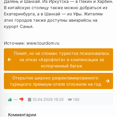
Далянь и Шанхай. Из Иркутска — в Пекин и Харбин.
В китайскую столицу также можно добраться из
Екатеринбурга, а в Шанхай — из Уфы. Жителям
этих городов также доступны авиарейсы на
курорт Санья.
Источник: www.tourdom.ru
Помят, но не сломан: туристка пожаловалась
на отказ «Аэрофлота» в компенсации за
испорченный багаж
Открытие широко разрекламированного
турецкого премиум-отеля отложили на год
—
10.04.2026
19:25
140
Комментарии