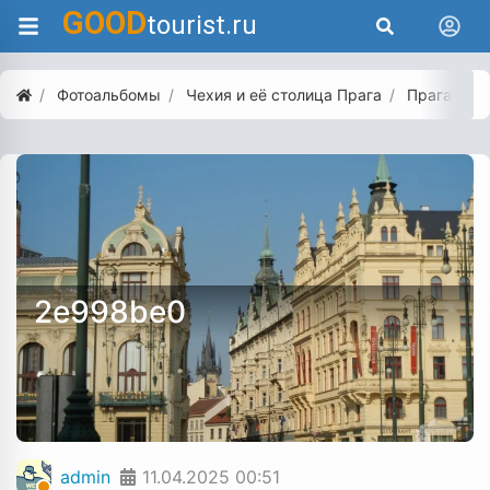
GOOD
tourist.ru
Фотоальбомы
Чехия и её столица Прага
Прага. Пра
2e998be0
admin
11.04.2025
00:51