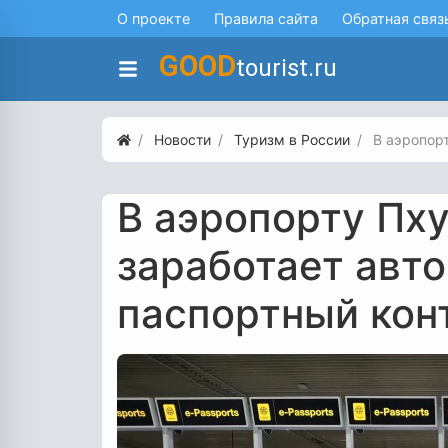
О проекте
Правила сайта
Обратная связ
GOOD
tourist.ru
Новости
Туризм в России
В аэропор
В аэропорту Пху
заработает авт
паспортный кон