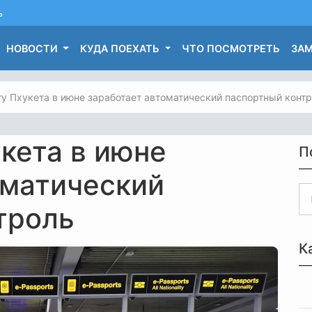
ь
НОВОСТИ
КУДА ПОЕХАТЬ
ЧТО ПОСМОТРЕТЬ
ЗАМ
ту Пхукета в июне заработает автоматический паспортный конт
кета в июне
П
оматический
троль
К