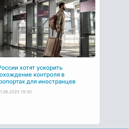
России хотят ускорить
охождение контроля в
ропортах для иностранцев
11.06.2025
19:30