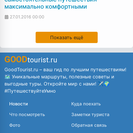
максимально комфортными
27.01.2016
00:00
Показать ещё
GOOD
tourist.ru
GoodTourist.ru – ваш гид по лучшим путешествиям!
🗺️ Уникальные маршруты, полезные советы и
выгодные туры. Откройте мир с нами! ✈️🌍
#ПутешествуйтеУмно
Новости
Куда поехать
Что посмотреть
Заметки туриста
Фото
Обратная связь