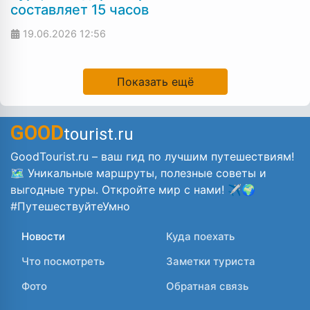
составляет 15 часов
19.06.2026
12:56
Показать ещё
GOOD
tourist.ru
GoodTourist.ru – ваш гид по лучшим путешествиям!
🗺️ Уникальные маршруты, полезные советы и
выгодные туры. Откройте мир с нами! ✈️🌍
#ПутешествуйтеУмно
Новости
Куда поехать
Что посмотреть
Заметки туриста
Фото
Обратная связь