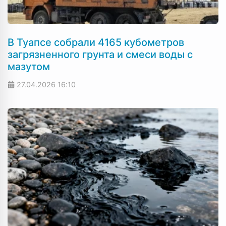
В Туапсе собрали 4165 кубометров
загрязненного грунта и смеси воды с
мазутом
27.04.2026
16:10