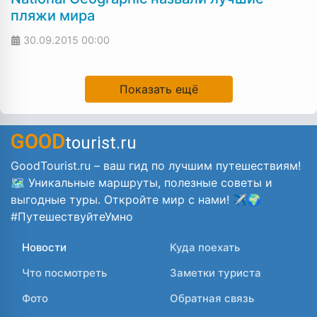
пляжи мира
30.09.2015
00:00
Показать ещё
GOOD
tourist.ru
GoodTourist.ru – ваш гид по лучшим путешествиям!
🗺️ Уникальные маршруты, полезные советы и
выгодные туры. Откройте мир с нами! ✈️🌍
#ПутешествуйтеУмно
Новости
Куда поехать
Что посмотреть
Заметки туриста
Фото
Обратная связь