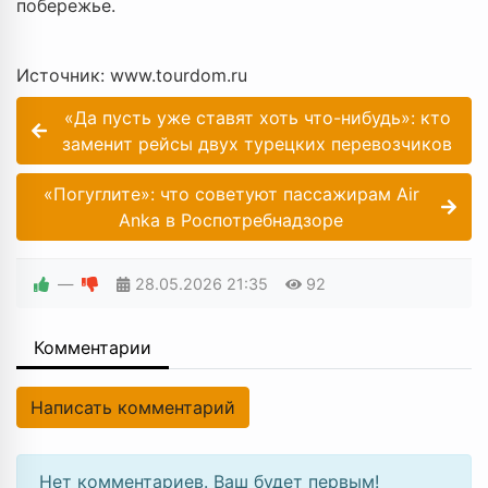
побережье.
Источник: www.tourdom.ru
«Да пусть уже ставят хоть что-нибудь»: кто
заменит рейсы двух турецких перевозчиков
«Погуглите»: что советуют пассажирам Air
Anka в Роспотребнадзоре
—
28.05.2026
21:35
92
Комментарии
Написать комментарий
Нет комментариев. Ваш будет первым!