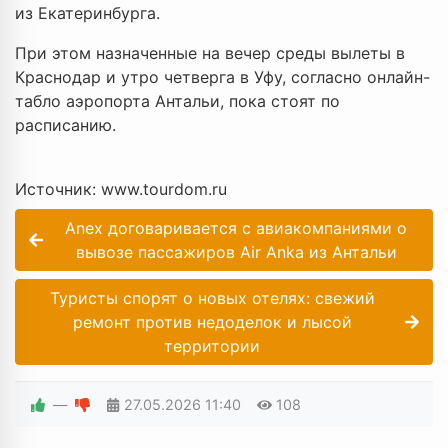
из Екатеринбурга.
При этом назначенные на вечер среды вылеты в
Краснодар и утро четверга в Уфу, согласно онлайн-
табло аэропорта Антальи, пока стоят по
расписанию.
Источник: www.tourdom.ru
Aneх договаривается с авиакомпаниями о
вывозе пассажиров Air Anka из Антальи
Туристы спорят о новых отелях: свежий
ремонт против недоделок и лысой
территории
—
27.05.2026
11:40
108