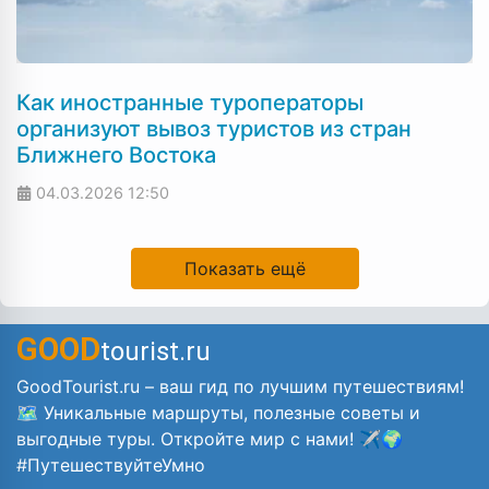
Как иностранные туроператоры
организуют вывоз туристов из стран
Ближнего Востока
04.03.2026
12:50
Показать ещё
GOOD
tourist.ru
GoodTourist.ru – ваш гид по лучшим путешествиям!
🗺️ Уникальные маршруты, полезные советы и
выгодные туры. Откройте мир с нами! ✈️🌍
#ПутешествуйтеУмно