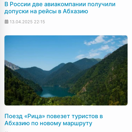
В России две авиакомпании получили
допуски на рейсы в Абхазию
13.04.2025
22:15
Поезд «Рица» повезет туристов в
Абхазию по новому маршруту