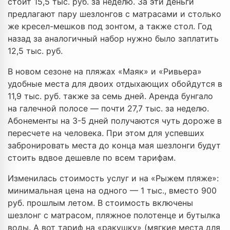
стоит 15,5 тыс. руб. за неделю. За эти деньги
предлагают пару шезлонгов с матрасами и столько
же кресел-мешков под зонтом, а также стол. Год
назад за аналогичный набор нужно было заплатить
12,5 тыс. руб.
В новом сезоне на пляжах «Маяк» и «Ривьера»
удобные места для двоих отдыхающих обойдутся в
11,9 тыс. руб. также за семь дней. Аренда бунгало
на галечной полосе — почти 27,7 тыс. за неделю.
Абонементы на 3-5 дней получаются чуть дороже в
пересчете на человека. При этом для успевших
забронировать места до конца мая шезлонги будут
стоить вдвое дешевле по всем тарифам.
Изменилась стоимость услуг и на «Рыжем пляже»:
минимальная цена на одного — 1 тыс., вместо 900
руб. прошлым летом. В стоимость включены
шезлонг с матрасом, пляжное полотенце и бутылка
воды. А вот тариф на «ракушку» (мягкие места для