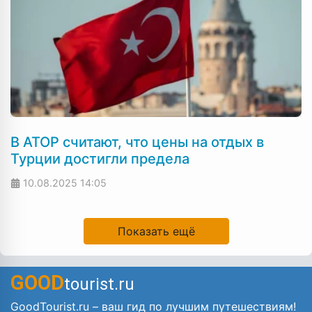
В АТОР считают, что цены на отдых в
Турции достигли предела
10.08.2025
14:05
Показать ещё
GOOD
tourist.ru
GoodTourist.ru – ваш гид по лучшим путешествиям!