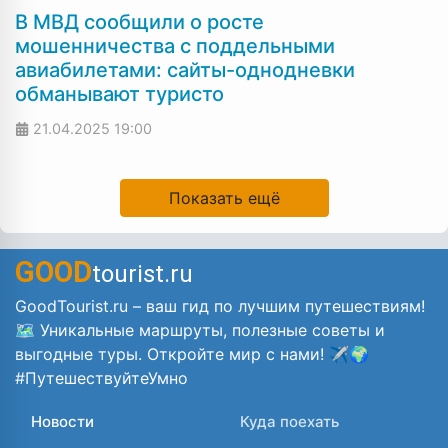
В МВД сообщили о росте
мошенничества с поддельными
авиабилетами: сайты-однодневки
обманывают туристо
21.04.2025
19:00
Показать ещё
GOOD
tourist.ru
GoodTourist.ru – ваш гид по лучшим путешествиям!
🗺️ Уникальные маршруты, полезные советы и
выгодные туры. Откройте мир с нами! ✈️🌍
#ПутешествуйтеУмно
Новости
Куда поехать