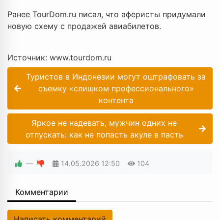
Ранее TourDom.ru писал, что аферисты придумали
новую схему с продажей авиабилетов.
Источник: www.tourdom.ru
Туристов в Индонезии могут оштрафовать за
съемку «слишком профессионального»
контента
Яркое не надевать, мужчин одних не
отпускать: как не попасть акуле в пасть
—
14.05.2026
12:50
104
Комментарии
Написать комментарий