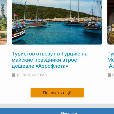
Туристов отвезут в Турцию на
Ту
майские праздники втрое
Мо
дешевле «Аэрофлота»
“А
12.04.2026
21:45
Показать ещё
Новости