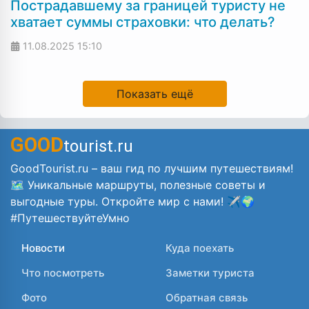
Пострадавшему за границей туристу не
хватает суммы страховки: что делать?
11.08.2025
15:10
Показать ещё
GOOD
tourist.ru
GoodTourist.ru – ваш гид по лучшим путешествиям!
🗺️ Уникальные маршруты, полезные советы и
выгодные туры. Откройте мир с нами! ✈️🌍
#ПутешествуйтеУмно
Новости
Куда поехать
Что посмотреть
Заметки туриста
Фото
Обратная связь