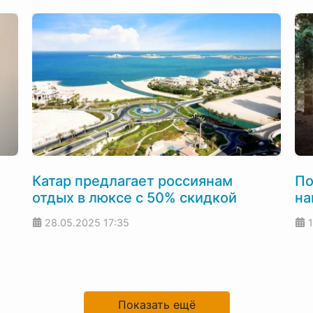
Катар предлагает россиянам
По
отдых в люксе с 50% скидкой
на
28.05.2025
17:35
Показать ещё