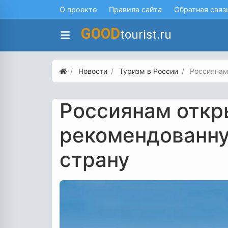
О проекте
Правила сайта
Обратная связ
GOOD
tourist.ru
Новости
Туризм в России
Россиянам
Россиянам откры
рекомендованн
страну