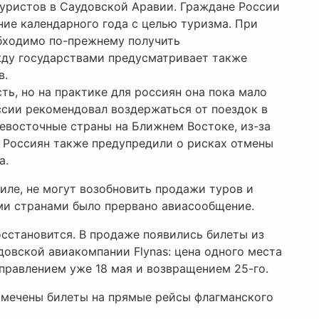
уристов в Саудовской Аравии. Граждане России
ние календарного года с целью туризма. При
бходимо по-прежнему получить
ду государствами предусматривает также
в.
сть, но на практике для россиян она пока мало
ссии рекомендовал воздержаться от поездок в
евосточные страны на Ближнем Востоке, из-за
 Россиян также предупредили о рисках отмены
а.
иле, не могут возобновить продажи туров и
ми странами было прервано авиасообщение.
осстановится. В продаже появились билеты из
довской авиакомпании Flynas: цена одного места
отправлением уже 18 мая и возвращением 25-го.
амечены билеты на прямые рейсы флагманского