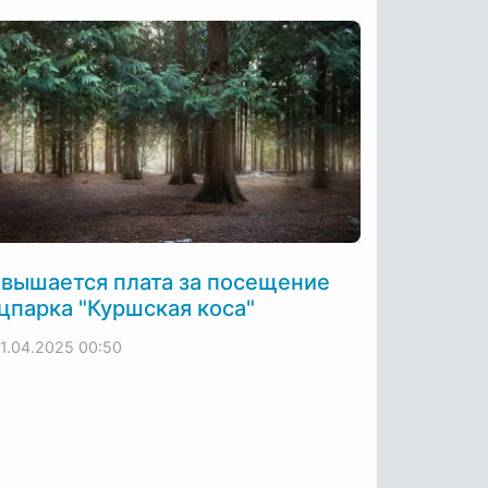
вышается плата за посещение
цпарка "Куршская коса"
11.04.2025
00:50