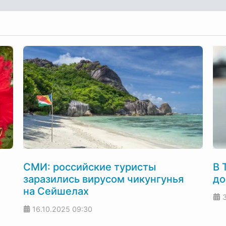
СМИ: российские туристы
В 
заразились вирусом чикунгунья
до
на Сейшелах
16.10.2025
09:30