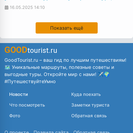
16.05.2025
14:10
Показать ещё
GOOD
tourist.ru
GoodTourist.ru – ваш гид по лучшим путешествиям!
🗺️ Уникальные маршруты, полезные советы и
выгодные туры. Откройте мир с нами! ✈️🌍
#ПутешествуйтеУмно
Новости
Куда поехать
Что посмотреть
Заметки туриста
Фото
Обратная связь
О проекте
Правила сайта
Обратная связь