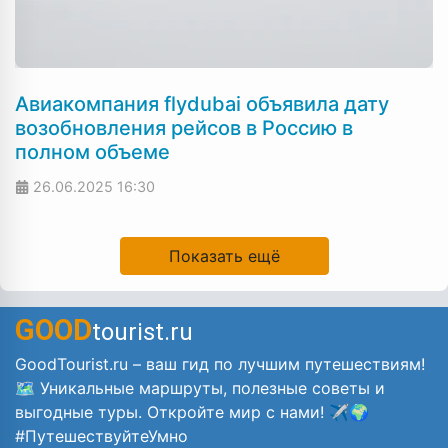
Авиакомпания flydubai объявила дату
возобновления рейсов в Россию в
полном объеме
26.06.2025
16:30
Показать ещё
GOOD
tourist.ru
GoodTourist.ru – ваш гид по лучшим путешествиям!
🗺️ Уникальные маршруты, полезные советы и
выгодные туры. Откройте мир с нами! ✈️🌍
#ПутешествуйтеУмно