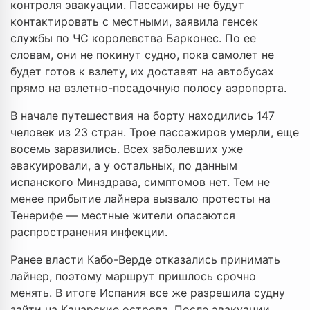
контроля эвакуации. Пассажиры не будут
контактировать с местными, заявила генсек
службы по ЧС королевства Барконес. По ее
словам, они не покинут судно, пока самолет не
будет готов к взлету, их доставят на автобусах
прямо на взлетно-посадочную полосу аэропорта.
В начале путешествия на борту находились 147
человек из 23 стран. Трое пассажиров умерли, еще
восемь заразились. Всех заболевших уже
эвакуировали, а у остальных, по данным
испанского Минздрава, симптомов нет. Тем не
менее прибытие лайнера вызвало протесты на
Тенерифе — местные жители опасаются
распространения инфекции.
Ранее власти Кабо-Верде отказались принимать
лайнер, поэтому маршрут пришлось срочно
менять. В итоге Испания все же разрешила судну
зайти на Канарские острова. После эвакуации