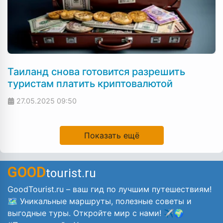
Таиланд снова готовится разрешить
туристам платить криптовалютой
27.05.2025
09:50
Показать ещё
GOOD
tourist.ru
GoodTourist.ru – ваш гид по лучшим путешествиям!
🗺️ Уникальные маршруты, полезные советы и
выгодные туры. Откройте мир с нами! ✈️🌍