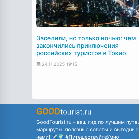
Заселили, но только ночью: чем
закончились приключения
российских туристов в Токио
24.11.2025
19:15
GOOD
tourist.ru
GoodTourist.ru – ваш гид по лучшим путе
маршруты, полезные советы и выгодные
нами! ✈️🌍 #ПутешествуйтеУмно