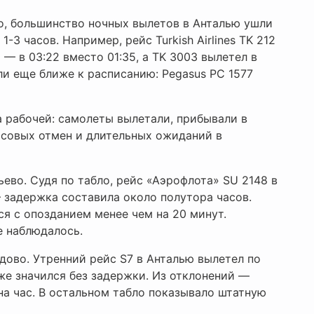
о, большинство ночных вылетов в Анталью ушли
1-3 часов. Например, рейс Turkish Airlines TK 212
1 — в 03:22 вместо 01:35, а TK 3003 вылетел в
ли еще ближе к расписанию: Pegasus PC 1577
а рабочей: самолеты вылетали, прибывали в
ссовых отмен и длительных ожиданий в
ево. Судя по табло, рейс «Аэрофлота» SU 2148 в
— задержка составила около полутора часов.
я с опозданием менее чем на 20 минут.
е наблюдалось.
дово. Утренний рейс S7 в Анталью вылетел по
же значился без задержки. Из отклонений —
на час. В остальном табло показывало штатную