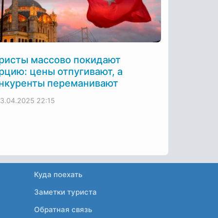
ристы массово покидают
рцию: цены отпугивают, а
нкуренты переманивают
13.04.2025
22:15
Куда поехать
Заметки туриста
Обратная связь