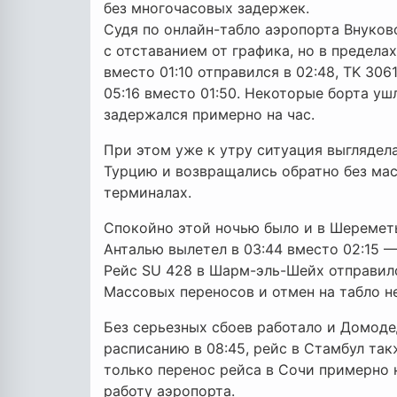
без многочасовых задержек.
Судя по онлайн-табло аэропорта Внуков
с отставанием от графика, но в пределах 
вместо 01:10 отправился в 02:48, TK 306
05:16 вместо 01:50. Некоторые борта уш
задержался примерно на час.
При этом уже к утру ситуация выглядел
Турцию и возвращались обратно без ма
терминалах.
Спокойно этой ночью было и в Шереметь
Анталью вылетел в 03:44 вместо 02:15 
Рейс SU 428 в Шарм-эль-Шейх отправилс
Массовых переносов и отмен на табло н
Без серьезных сбоев работало и Домоде
расписанию в 08:45, рейс в Стамбул так
только перенос рейса в Сочи примерно 
работу аэропорта.