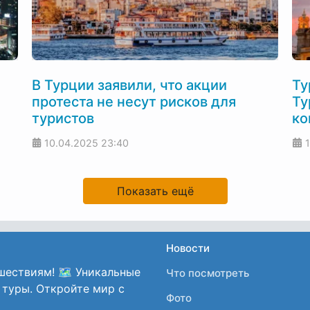
В Турции заявили, что акции
Ту
протеста не несут рисков для
Ту
туристов
ко
10.04.2025
23:40
Показать ещё
Новости
шествиям! 🗺️ Уникальные
Что посмотреть
 туры. Откройте мир с
Фото