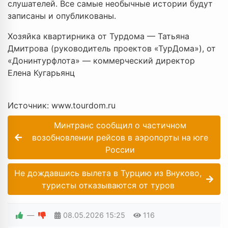
слушателей. Все самые необычные истории будут
записаны и опубликованы.
Хозяйка квартирника от Турдома — Татьяна
Дмитрова (руководитель проектов «ТурДома»), от
«Донинтурфлота» — коммерческий директор
Елена Кугарьянц
Источник: www.tourdom.ru
Минтранс сообщил о частичном
возобновлении рейсов в аэропорты на юге
России
Не дождавшись вылета в Турцию из Внуково,
туристы отказываются от туров
—
08.05.2026
15:25
116