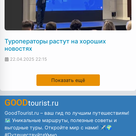
Туроператоры растут на хороших
новостях
22.04.2025
22:15
Показать ещё
GOOD
tourist.ru
GoodTourist.ru – ваш гид по лучшим путешествиям!
🗺️ Уникальные маршруты, полезные советы и
выгодные туры. Откройте мир с нами! ✈️🌍
#ПутешествуйтеУмно