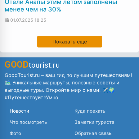
Отели Анапы этим летом заполнены
менее чем на 30%
01.07.2025
18:25
Показать ещё
GOOD
tourist.ru
GoodTourist.ru – ваш гид по лучшим путешествиям!
🗺️ Уникальные маршруты, полезные советы и
выгодные туры. Откройте мир с нами! ✈️🌍
#ПутешествуйтеУмно
Новости
Куда поехать
Что посмотреть
Заметки туриста
Фото
Обратная связь