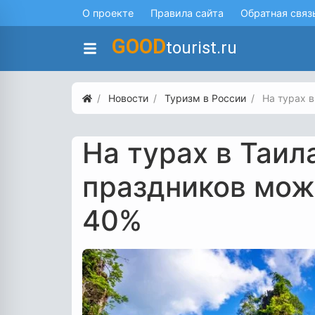
О проекте
Правила сайта
Обратная связ
GOOD
tourist.ru
Новости
Туризм в России
На турах 
На турах в Таил
праздников мож
40%