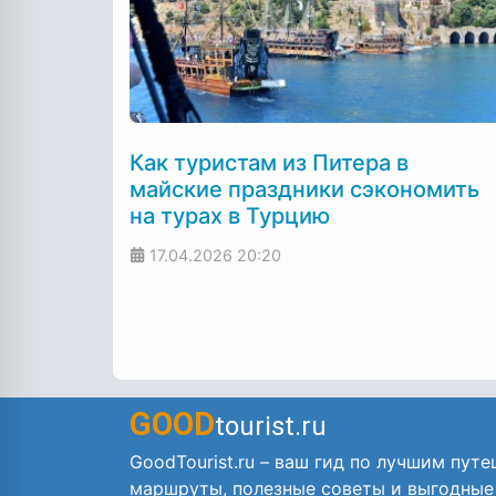
Как туристам из Питера в
майские праздники сэкономить
на турах в Турцию
17.04.2026
20:20
GOOD
tourist.ru
GoodTourist.ru – ваш гид по лучшим путе
маршруты, полезные советы и выгодные