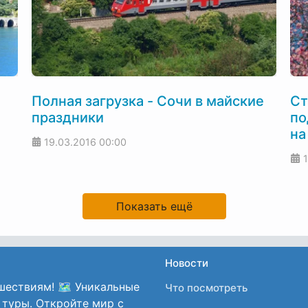
Полная загрузка - Сочи в майские
Ст
праздники
по
на
19.03.2016
00:00
Показать ещё
Новости
шествиям! 🗺️ Уникальные
Что посмотреть
 туры. Откройте мир с