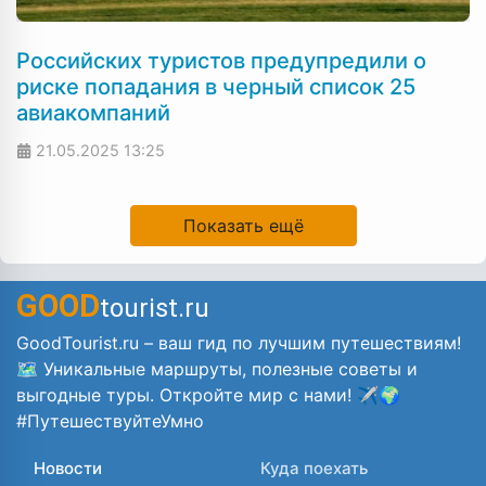
Российских туристов предупредили о
риске попадания в черный список 25
авиакомпаний
21.05.2025
13:25
Показать ещё
GOOD
tourist.ru
GoodTourist.ru – ваш гид по лучшим путешествиям!
🗺️ Уникальные маршруты, полезные советы и
выгодные туры. Откройте мир с нами! ✈️🌍
#ПутешествуйтеУмно
Новости
Куда поехать