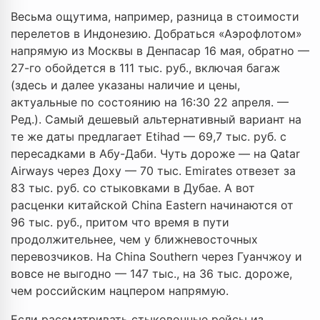
Весьма ощутима, например, разница в стоимости
перелетов в Индонезию. Добраться «Аэрофлотом»
напрямую из Москвы в Денпасар 16 мая, обратно —
27-го обойдется в 111 тыс. руб., включая багаж
(здесь и далее указаны наличие и цены,
актуальные по состоянию на 16:30 22 апреля. —
Ред.). Самый дешевый альтернативный вариант на
те же даты предлагает Etihad — 69,7 тыс. руб. с
пересадками в Абу-Даби. Чуть дороже — на Qatar
Airways через Доху — 70 тыс. Emirates отвезет за
83 тыс. руб. со стыковками в Дубае. А вот
расценки китайской China Eastern начинаются от
96 тыс. руб., притом что время в пути
продолжительнее, чем у ближневосточных
перевозчиков. На China Southern через Гуанчжоу и
вовсе не выгодно — 147 тыс., на 36 тыс. дороже,
чем российским нацпером напрямую.
Если рассматривать стыковочные рейсы из