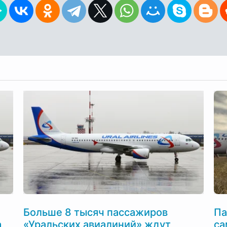
Больше 8 тысяч пассажиров
Па
а
«Уральских авиалиний» ждут
са