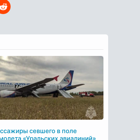
ссажиры севшего в поле
молета «Уральских авиалиний»