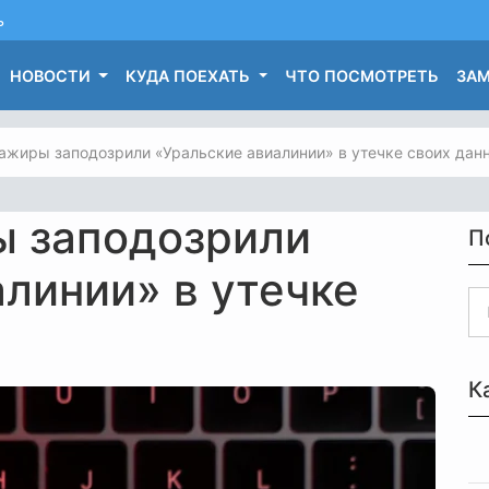
ь
НОВОСТИ
КУДА ПОЕХАТЬ
ЧТО ПОСМОТРЕТЬ
ЗАМ
ажиры заподозрили «Уральские авиалинии» в утечке своих дан
ы заподозрили
П
линии» в утечке
К