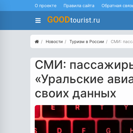
О проекте
Правила сайта
Обратная связ
GOOD
tourist.ru
Новости
Туризм в России
СМИ: пасс
СМИ: пассажир
«Уральские авиа
своих данных