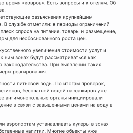
о время «ковров». Есть вопросы и к отелям. Об
ва.
тветствующие разъяснения крупнейшим
. В службе отметили: в периоды ограничений
леск спроса на питание, товары и размещение,
дом для необоснованного роста цен.
скусственного увеличения стоимости услуг и
к ним зонах будут рассматриваться как
 законодательства. При выявлении таких
меры реагирования.
ности питьевой воды. По итогам проверок,
регионов, бесплатной водой пассажиров уже
нее антимонопольные органы инициировали
ение в связи с завышенными ценами на воду в
ли аэропортам устанавливать кулеры в зонах
бственные напитки. Многие объекты уже