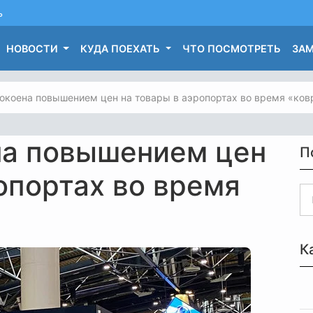
ь
НОВОСТИ
КУДА ПОЕХАТЬ
ЧТО ПОСМОТРЕТЬ
ЗАМ
окоена повышением цен на товары в аэропортах во время «ков
на повышением цен
П
опортах во время
К