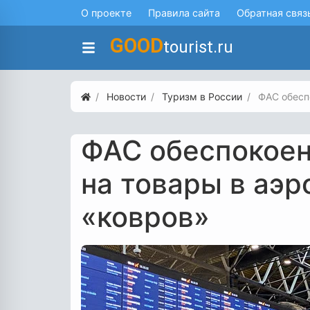
О проекте
Правила сайта
Обратная связ
GOOD
tourist.ru
Новости
Туризм в России
ФАС обесп
ФАС обеспокое
на товары в аэр
«ковров»