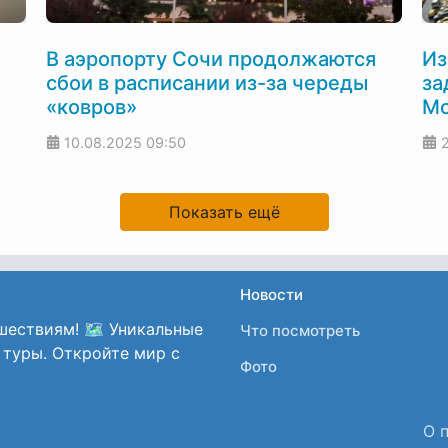
В аэропорту Сочи продолжаются
Из
сбои в расписании из-за череды
за
«ковров»
Мо
10.08.2025
09:50
Показать ещё
Новости
шествиям! 🗺️ Уникальные
Что посмотреть
 туры. Откройте мир с
Фото
О 