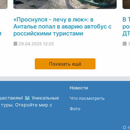
«Проснулся - лечу в люк»: в
В 
Анталье попал в аварию автобус с
ро
и
российскими туристами
ДТ
29.04.2025
12:25
Показать ещё
Новости
шествиям! 🗺️ Уникальные
Что посмотреть
 туры. Откройте мир с
Фото
О 