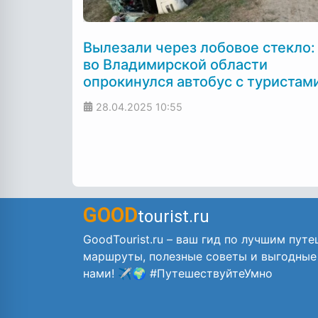
Вылезали через лобовое стекло:
во Владимирской области
опрокинулся автобус с туристам
28.04.2025
10:55
GOOD
tourist.ru
GoodTourist.ru – ваш гид по лучшим путе
маршруты, полезные советы и выгодные
нами! ✈️🌍 #ПутешествуйтеУмно