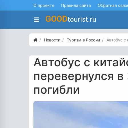
О проекте
Правила сайта
Обратная связ
GOOD
tourist.ru
Новости
Туризм в России
Автобус с
Автобус с кита
перевернулся в 
погибли