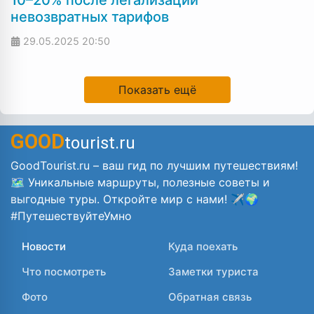
невозвратных тарифов
29.05.2025
20:50
Показать ещё
GOOD
tourist.ru
GoodTourist.ru – ваш гид по лучшим путешествиям!
🗺️ Уникальные маршруты, полезные советы и
выгодные туры. Откройте мир с нами! ✈️🌍
#ПутешествуйтеУмно
Новости
Куда поехать
Что посмотреть
Заметки туриста
Фото
Обратная связь