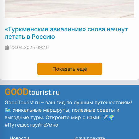
«Туркменские авиалинии» снова начнут
летать в Россию
23.04.2025
09:40
Показать ещё
GOOD
tourist.ru
GoodTourist.ru – ваш гид по лучшим путешествиям!
🗺️ Уникальные маршруты, полезные советы и
выгодные туры. Откройте мир с нами! ✈️🌍
#ПутешествуйтеУмно
Новости
Куда поехать