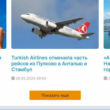
и
Turkish Airlines отменила часть
«А
рейсов из Пулково в Анталью и
Ня
Стамбул
го
26.05.2025
09:50
Показать ещё