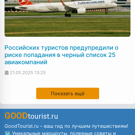
Российских туристов предупредили о
риске попадания в черный список 25
авиакомпаний
21.05.2025
13:25
Показать ещё
GOOD
tourist.ru
GoodTourist.ru – ваш гид по лучшим путешествиям!
🗺️ Уникальные маршруты, полезные советы и