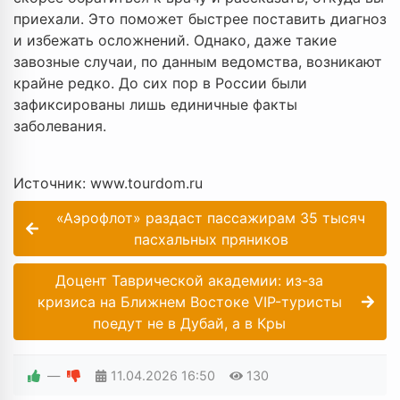
приехали. Это поможет быстрее поставить диагноз
и избежать осложнений. Однако, даже такие
завозные случаи, по данным ведомства, возникают
крайне редко. До сих пор в России были
зафиксированы лишь единичные факты
заболевания.
Источник: www.tourdom.ru
«Аэрофлот» раздаст пассажирам 35 тысяч
пасхальных пряников
Доцент Таврической академии: из-за
кризиса на Ближнем Востоке VIP-туристы
поедут не в Дубай, а в Кры
—
11.04.2026
16:50
130