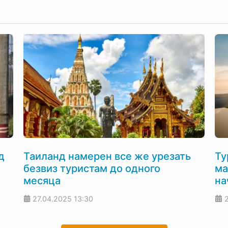
д
Таиланд намерен все же урезать
Ту
безвиз туристам до одного
ма
месяца
на
27.04.2025
13:30