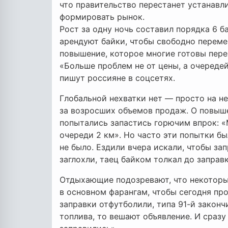
что правительство перестанет устанавл
формировать рынок.
Рост за одну ночь составил порядка 6 ба
арендуют байки, чтобы свободно переме
повышение, которое многие готовы пере
«Больше проблем не от цены, а очередей
пишут россияне в соцсетях.
Глобальной нехватки нет — просто на не
за возросших объемов продаж. О повыше
попытались запастись горючим впрок: «М
очереди 2 км». Но часто эти попытки б
не было. Ездили вчера искали, чтобы зап
заглохли, таец байком толкал до заправк
Отдыхающие подозревают, что некоторы
в основном фарангам, чтобы сегодня про
заправки отфутболили, типа 91-й законч
топлива, то вешают объявление. И сраз