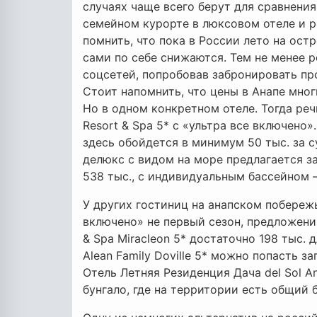
случаях чаще всего берут для сравнени
семейном курорте в люксовом отеле и р
помнить, что пока в России лето на ост
сами по себе снижаются. Тем не менее 
соцсетей, попробовав забронировать про
Стоит напомнить, что цены в Анапе мног
Но в одном конкретном отеле. Тогда реч
Resort & Spa 5* с «ультра все включено»
здесь обойдется в минимум 50 тыс. за с
делюкс с видом на море предлагается за
538 тыс., с индивидуальным бассейном 
У других гостиниц на анапском побереж
включено» не первый сезон, предложени
& Spa Miracleon 5* достаточно 198 тыс. 
Alean Family Doville 5* можно попасть з
Отель Летняя Резиденция Дача del Sol A
бунгало, где на территории есть общий б