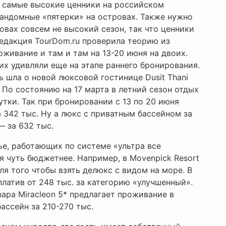
я самые высокие ценники на российском
андомные «пятерки» на островах. Также нужно
ровах совсем не высокий сезон, так что ценники
редакция TourDom.ru проверила теорию из
живание и там и там на 13-20 июня на двоих.
их удивляли еще на этапе раннего бронирования.
ь шла о новой люксовой гостинице Dusit Thani
. По состоянию на 17 марта в летний сезон отдых
утки. Так при бронировании с 13 по 20 июня
 342 тыс. Ну а люкс с приватным бассейном за
— за 632 тыс.
ье, работающих по системе «ультра все
я чуть бюджетнее. Например, в Movenpick Resort
для того чтобы взять делюкс с видом на море. В
аплатив от 248 тыс. за категорию «улучшенный».
napa Miracleon 5* предлагает проживание в
ассейн за 210-270 тыс.