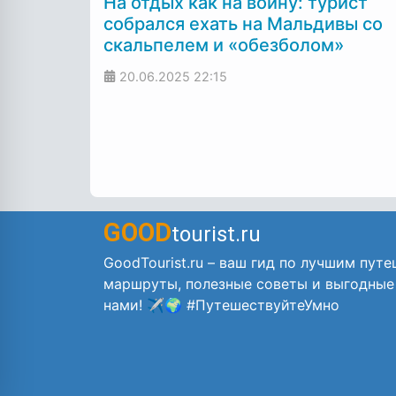
На отдых как на войну: турист
собрался ехать на Мальдивы со
скальпелем и «обезболом»
20.06.2025
22:15
GOOD
tourist.ru
GoodTourist.ru – ваш гид по лучшим путе
маршруты, полезные советы и выгодные
нами! ✈️🌍 #ПутешествуйтеУмно