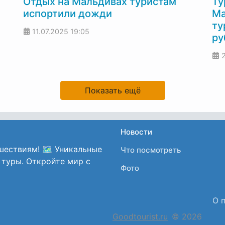
Отдых на Мальдивах туристам
Ту
испортили дожди
Ма
ту
11.07.2025
19:05
ру
Показать ещё
Новости
шествиям! 🗺️ Уникальные
Что посмотреть
 туры. Откройте мир с
Фото
О 
Goodtourist.ru
© 2026