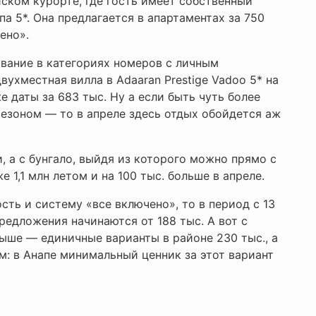
йском курорте, где гость имеет собственный
па 5*. Она предлагается в апартаментах за 750
ено».
ивание в категориях номеров с личным
вухместная вилла в Adaaran Prestige Vadoo 5* на
 даты за 683 тыс. Ну а если быть чуть более
езоном — то в апреле здесь отдых обойдется аж
и, а с бунгало, выйдя из которого можно прямо с
е 1,1 млн летом и на 100 тыс. больше в апреле.
сть и систему «все включено», то в период с 13
редложения начинаются от 188 тыс. А вот с
выше — единичные варианты в районе 230 тыс., а
: в Анапе минимальный ценник за этот вариант