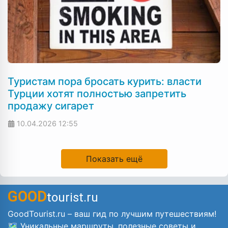
Туристам пора бросать курить: власти
Турции хотят полностью запретить
продажу сигарет
10.04.2026
12:55
Показать ещё
GOOD
tourist.ru
GoodTourist.ru – ваш гид по лучшим путешествиям!
🗺️ Уникальные маршруты, полезные советы и