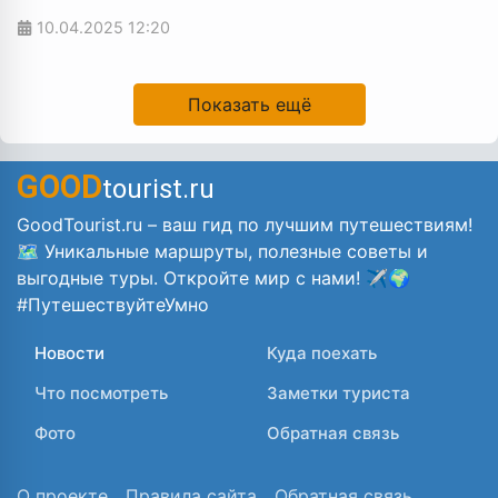
10.04.2025
12:20
Показать ещё
GOOD
tourist.ru
GoodTourist.ru – ваш гид по лучшим путешествиям!
🗺️ Уникальные маршруты, полезные советы и
выгодные туры. Откройте мир с нами! ✈️🌍
#ПутешествуйтеУмно
Новости
Куда поехать
Что посмотреть
Заметки туриста
Фото
Обратная связь
О проекте
Правила сайта
Обратная связь